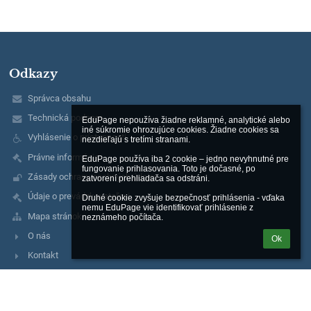
Odkazy
Správca obsahu
Technická podpora
EduPage nepoužíva žiadne reklamné, analytické alebo 
iné súkromie ohrozujúce cookies. Žiadne cookies sa 
Vyhlásenie o prístupnosti
nezdieľajú s tretími stranami.

Právne informácie
EduPage používa iba 2 cookie – jedno nevyhnutné pre 
fungovanie prihlasovania. Toto je dočasné, po 
Zásady ochrany osobných údajov
zatvorení prehliadača sa odstráni.

Údaje o prevádzkovateľovi
Druhé cookie zvyšuje bezpečnosť prihlásenia - vďaka 
nemu EduPage vie identifikovať prihlásenie z 
Mapa stránok
neznámeho počítača.
O nás
Ok
Kontakt
Novinky
Kontakty