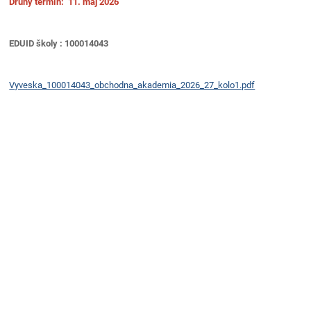
Druhý termín: 11. máj 2026
EDUID školy : 100014043
Vyveska_100014043_obchodna_akademia_2026_27_kolo1.pdf