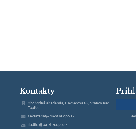
Kontakty
Prihl
Obchodná akadémia, Daxnerova 88, Vranov nad
Topľou
sekretariat@oa-vt.vucpo.sk
Nev
riaditel@oa-vt.vucpo.sk
+421 057 44 236 44