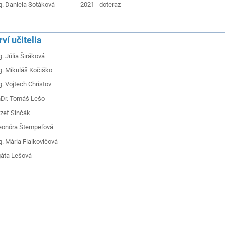
g. Daniela Sotáková 2021 - doteraz
rví učitelia
g. Júlia Širáková
g. Mikuláš Kočiško
g. Vojtech Christov
Dr. Tomáš Lešo
zef Sinčák
eonóra Štempeľová
g. Mária Fialkovičová
áta Lešová