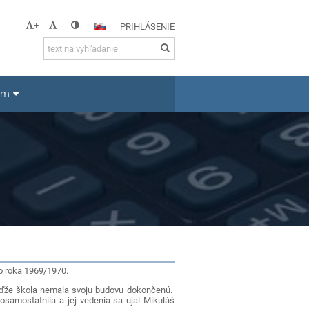
+
-
PRIHLÁSENIE
um
o roka 1969/1970.
 keďže škola nemala svoju budovu dokončenú.
samostatnila a jej vedenia sa ujal Mikuláš