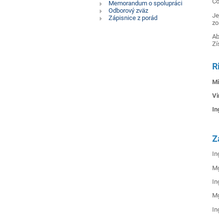
Čo
Memorandum o spolupráci
Odborový zväz
Je
Zápisnice z porád
zo
Ab
Zí
R
M
V
I
Z
In
M
I
Mg
I