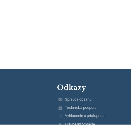
Odkazy
Správca obsahu
Technická podpora
Vyhlásenie o prístupnosti
Právne informácie