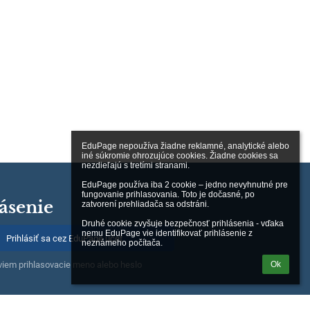
EduPage nepoužíva žiadne reklamné, analytické alebo 
iné súkromie ohrozujúce cookies. Žiadne cookies sa 
nezdieľajú s tretími stranami.

EduPage používa iba 2 cookie – jedno nevyhnutné pre 
fungovanie prihlasovania. Toto je dočasné, po 
ásenie
zatvorení prehliadača sa odstráni.

Druhé cookie zvyšuje bezpečnosť prihlásenia - vďaka 
nemu EduPage vie identifikovať prihlásenie z 
Prihlásiť sa cez EduPage účet
neznámeho počítača.
iem prihlasovacie meno alebo heslo
Ok