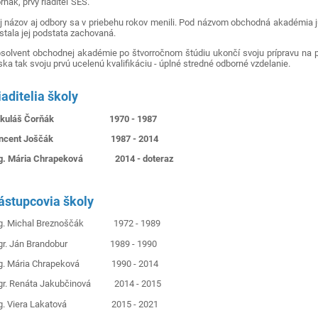
rňák, prvý riaditeľ SEŠ.
j názov aj odbory sa v priebehu rokov menili. Pod názvom obchodná akadémia
stala jej podstata zachovaná.
solvent obchodnej akadémie po štvorročnom štúdiu ukončí svoju prípravu na p
ska tak svoju prvú ucelenú kvalifikáciu - úplné stredné odborné vzdelanie.
iaditelia školy
ikuláš Čorňák 1970 - 1987
incent Joščák 1987 - 2014
ng. Mária Chrapeková 2014 - doteraz
ástupcovia školy
g. Michal Breznoščák 1972 - 1989
gr. Ján Brandobur 1989 - 1990
ng. Mária Chrapeková 1990 - 2014
r. Renáta Jakubčinová 2014 - 2015
ng. Viera Lakatová 2015 - 2021