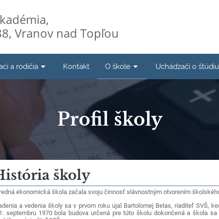
kadémia,
8, Vranov nad Topľou
aci a rodičia
Kontakt
O škole
Uchádzači o štúdi
Profil školy
istória školy
redná ekonomická škola začala svoju činnosť slávnostným otvorením školskéh
adenia a vedenia školy sa v prvom roku ujal Bartolomej Belas, riaditeľ SVŠ,
1. septembru 1970 bola budova určená pre túto školu dokončená a škola sa o