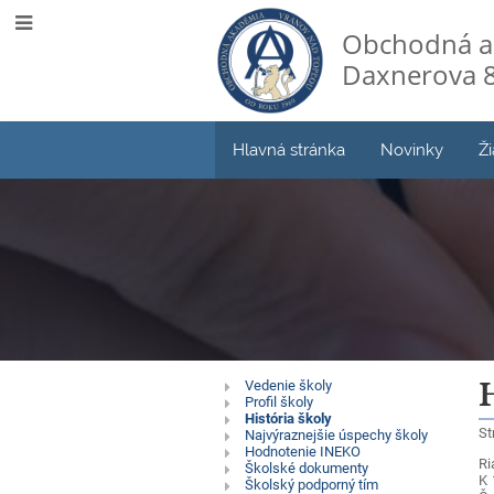
Obchodná a
Daxnerova 8
Hlavná stránka
Novinky
Ži
Profil
Vedenie školy
H
Profil školy
História školy
školy
St
Najvýraznejšie úspechy školy
Hodnotenie INEKO
Ri
Školské dokumenty
K 
Školský podporný tím