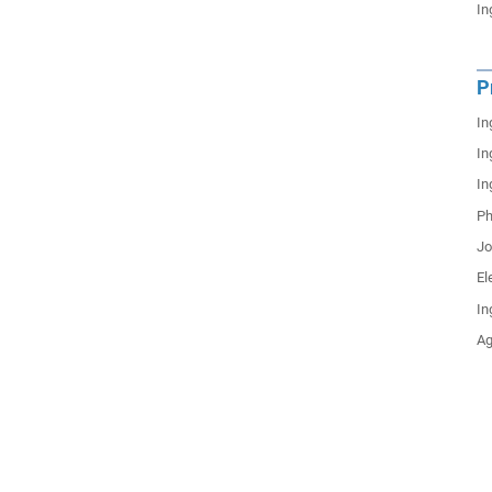
In
P
In
In
In
Ph
Jo
El
In
Ag