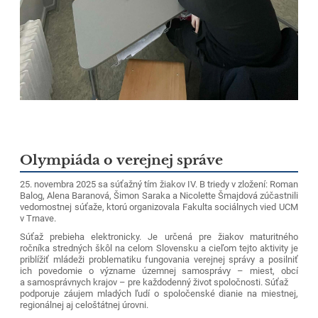
Olympiáda o verejnej správe
25. novembra 2025 sa súťažný tím žiakov IV. B triedy v zložení: Roman
Balog, Alena Baranová, Šimon Saraka a Nicolette Šmajdová zúčastnili
vedomostnej súťaže, ktorú organizovala Fakulta sociálnych vied UCM
v Trnave.
Súťaž prebieha elektronicky. Je určená pre žiakov maturitného
ročníka stredných škôl na celom Slovensku a cieľom tejto aktivity je
priblížiť mládeži problematiku fungovania verejnej správy a posilniť
ich povedomie o význame územnej samosprávy – miest, obcí
a samosprávnych krajov – pre každodenný život spoločnosti. Súťaž
podporuje záujem mladých ľudí o spoločenské dianie na miestnej,
regionálnej aj celoštátnej úrovni.