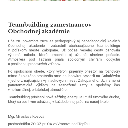
Teambuilding zamestnancov
Obchodnej akadémie
Dňa 28. novembra 2025 sa pedagogický aj nepedagogický kolektív
Obchodnej akadémie zúčastnil obohacujúceho teambuildingu
v poľskom meste Zakopane. Už počas veselej cesty panovala
výborná nálada, ktorú umocnilo aj úžasné slnečné počasie.
Atmosféra pod Tatrami priala spoločným chvíľam, oddychu
a posilneniu pracovných vzťahov.
Po spoločnom obede, ktorý vytvoril príjemný priestor na rozhovory
mimo školského prostredia sme sa lanovkou vyviezli na Gubałówku
- jedno z najkrajších vyhliadkových miest Zakopaného. Užili sme si
panoramatické výhľady na zasnežené Tatry a spoločný čas
v neformálnej, priateľskej atmosfére.
Teambuilding priniesol nové zážitky, energiu a utužil tímového ducha,
ktorý sa pozitívne odráža aj v každodennej práci na našej škole.
Mgr. Miroslava Kosová
predsedníčka ZO OZ pri OA vo Vranove nad Topľou