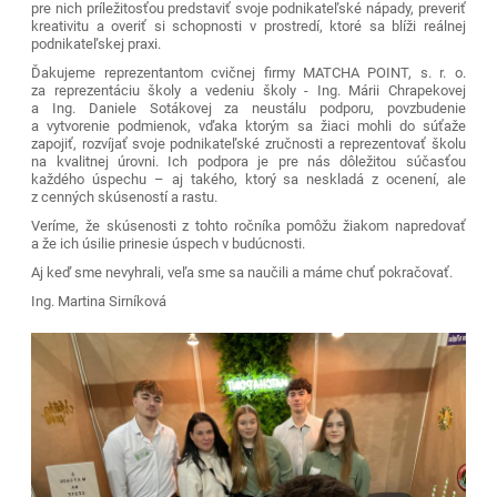
pre nich príležitosťou predstaviť svoje podnikateľské nápady, preveriť
kreativitu a overiť si schopnosti v prostredí, ktoré sa blíži reálnej
podnikateľskej praxi.
Ďakujeme reprezentantom cvičnej firmy MATCHA POINT, s. r. o.
za reprezentáciu školy a vedeniu školy - Ing. Márii Chrapekovej
a Ing. Daniele Sotákovej za neustálu podporu, povzbudenie
a vytvorenie podmienok, vďaka ktorým sa žiaci mohli do súťaže
zapojiť, rozvíjať svoje podnikateľské zručnosti a reprezentovať školu
na kvalitnej úrovni. Ich podpora je pre nás dôležitou súčasťou
každého úspechu – aj takého, ktorý sa neskladá z ocenení, ale
z cenných skúseností a rastu.
Veríme, že skúsenosti z tohto ročníka pomôžu žiakom napredovať
a že ich úsilie prinesie úspech v budúcnosti.
Aj keď sme nevyhrali, veľa sme sa naučili a máme chuť pokračovať.
Ing. Martina Sirníková