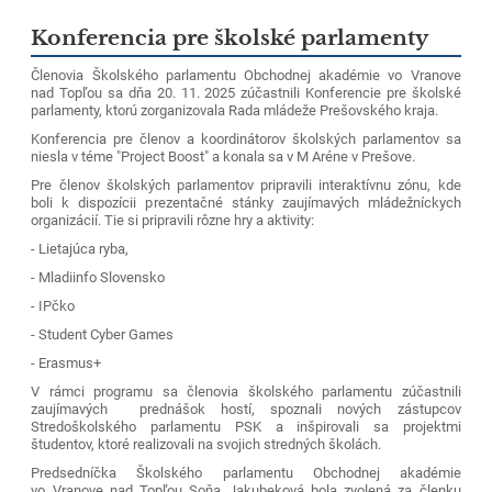
Konferencia pre školské parlamenty
Členovia Školského parlamentu Obchodnej akadémie vo Vranove
nad Topľou sa dňa 20. 11. 2025 zúčastnili Konferencie pre školské
parlamenty, ktorú zorganizovala Rada mládeže Prešovského kraja.
Konferencia pre členov a koordinátorov školských parlamentov sa
niesla v téme "Project Boost" a konala sa v M Aréne v Prešove.
Pre členov školských parlamentov pripravili interaktívnu zónu, kde
boli k dispozícii prezentačné stánky zaujímavých mládežníckych
organizácií. Tie si pripravili rôzne hry a aktivity:
- Lietajúca ryba,
- Mladiinfo Slovensko
- IPčko
- Student Cyber Games
- Erasmus+
V rámci programu sa členovia školského parlamentu zúčastnili
zaujímavých prednášok hostí, spoznali nových zástupcov
Stredoškolského parlamentu PSK a inšpirovali sa projektmi
študentov, ktoré realizovali na svojich stredných školách.
Predsedníčka Školského parlamentu Obchodnej akadémie
vo Vranove nad Topľou Soňa Jakubeková bola zvolená za členku