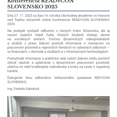
Konferencia READYCON
SLOVENSKO 2025
Dňa 27. 11. 2025 sa žiaci IV. ročníka Obchodnej akadémie vo Vranove
nad Topľou zúčastnili online konferencie READYCON SLOVENSKO
2025.
Na podujatí vystúpili odborníci z rôznych kútov Slovenska, ale aj
viacerí úspešní mladí ľudia, ktorých študenti sledujú denne
na sociálnych sieťach. Formou dynamických videoprednášok
a ukážok z praxe žiakom poskytli informácie o meniacom sa
pracovnom prostredí a najnovších trendoch vo vybraných odboroch –
vo financiách, v obchode a službách a v informačných technológiách.
Poskytnuté informácie a praktické rady našim žiakom môžu pomôcť
získať náskok a uplatnenie v dynamickom pracovnom prostredí,
uľahčia im robiť kvalitnejšie rozhodnutia a kroky na ceste k úspešnej
kariére.
Ďakujeme tímu odborníkov tohtoročného vysielania REDYCON
SLOVENSKO.
Ing. Daniela Sabolová