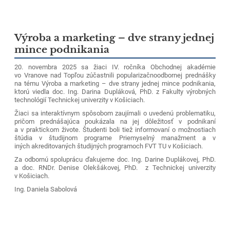
Výroba a marketing – dve strany jednej
mince podnikania
20. novembra 2025 sa žiaci IV. ročníka Obchodnej akadémie
vo Vranove nad Topľou zúčastnili popularizačnoodbornej prednášky
na tému Výroba a marketing – dve strany jednej mince podnikania,
ktorú viedla doc. Ing. Darina Dupláková, PhD. z Fakulty výrobných
technológií Technickej univerzity v Košiciach.
Žiaci sa interaktívnym spôsobom zaujímali o uvedenú problematiku,
pričom prednášajúca poukázala na jej dôležitosť v podnikaní
a v praktickom živote. Študenti boli tiež informovaní o možnostiach
štúdia v študijnom programe Priemyselný manažment a v
iných akreditovaných študijných programoch FVT TU v Košiciach.
Za odbornú spoluprácu ďakujeme doc. Ing. Darine Duplákovej, PhD.
a doc. RNDr. Denise Olekšákovej, PhD. z Technickej univerzity
v Košiciach.
Ing. Daniela Sabolová