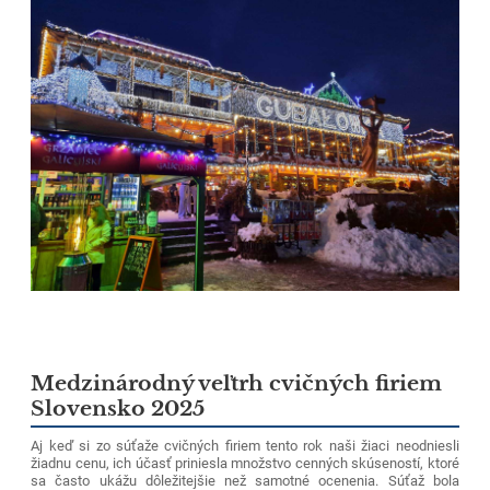
Medzinárodný veľtrh cvičných firiem
Slovensko 2025
Aj keď si zo súťaže cvičných firiem tento rok naši žiaci neodniesli
žiadnu cenu, ich účasť priniesla množstvo cenných skúseností, ktoré
sa často ukážu dôležitejšie než samotné ocenenia. Súťaž bola