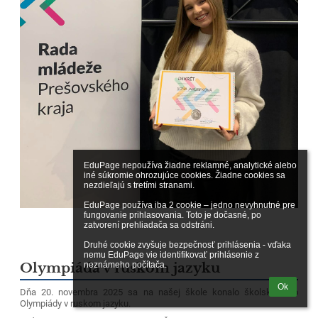
EduPage nepoužíva žiadne reklamné, analytické alebo 
iné súkromie ohrozujúce cookies. Žiadne cookies sa 
nezdieľajú s tretími stranami.

EduPage používa iba 2 cookie – jedno nevyhnutné pre 
fungovanie prihlasovania. Toto je dočasné, po 
zatvorení prehliadača sa odstráni.

Druhé cookie zvyšuje bezpečnosť prihlásenia - vďaka 
nemu EduPage vie identifikovať prihlásenie z 
neznámeho počítača.
Olympiáda v ruskom jazyku
Ok
Dňa 20. novembra 2025 sa na našej škole konalo školské kolo
Olympiády v ruskom jazyku.