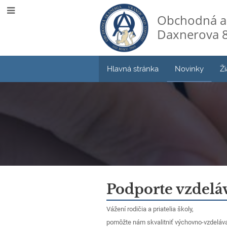
Obchodná a
Daxnerova 8
Hlavná stránka
Novinky
Ži
Novinky
Podporte vzdeláv
Vážení rodičia a priatelia školy,
pomôžte nám skvalitniť výchovno-vzdeláva