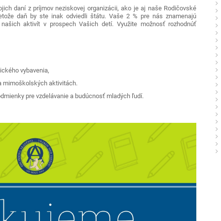
ch daní z príjmov neziskovej organizácii, ako je aj naše Rodičovské
pretože daň by ste inak odviedli štátu. Vaše 2 % pre nás znamenajú
í našich aktivít v prospech Vašich detí. Využite možnosť rozhodnúť
ického vybavenia,
 a mimoškolských aktivitách.
odmienky pre vzdelávanie a budúcnosť mladých ľudí.