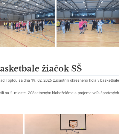
asketbale žiačok SŠ
d Topľou sa dňa 19. 02. 2026 zúčastnili okresného kola v basketbale
ili na 2. mieste. Zúčastneným blahoželáme a prajeme veľa športových