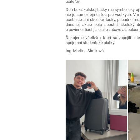
učiteľov.
Deň bez školskej tašky má symbolický aj p
nie je samozrejmosťou pre všetkých. V m
učebnice ani školské tašky, prípadne mu
dnešnej akcie bolo spestriť školský d
o povinnostiach, ale aj o zábave a spoloč
Ďakujeme všetkým, ktorí sa zapojili a t
spríjemní študentské piatky.
Ing. Martina Sirníková