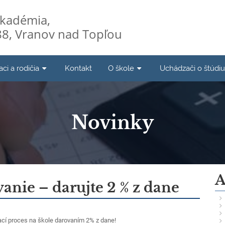
kadémia,
8, Vranov nad Topľou
aci a rodičia
Kontakt
O škole
Uchádzači o štúdi
Novinky
A
anie – darujte 2 % z dane
cí proces na škole darovaním 2% z dane!