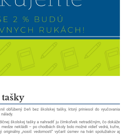
 tašky
nil obľúbený Deň bez školskej tašky, ktorý priniesol do vyučovania
 nálady.
adičnej školskej tašky a nahradiť ju čímkoľvek netradičným, čo dokáže
a medze nekládli – po chodbách školy bolo možné vidieť vedrá, kufre,
 originálny „nosič vedomostí“ vyčaril úsmev na tvári spolužiakov aj