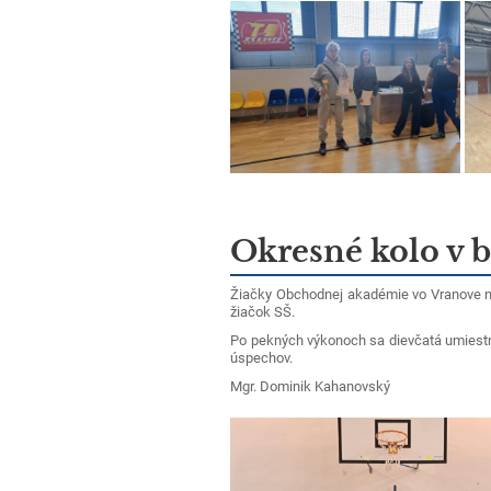
Okresné kolo v b
Žiačky Obchodnej akadémie vo Vranove na
žiačok SŠ.
Po pekných výkonoch sa dievčatá umiestn
úspechov.
Mgr. Dominik Kahanovský