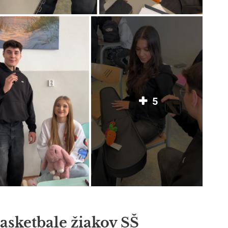
5
asketbale žiakov SŠ