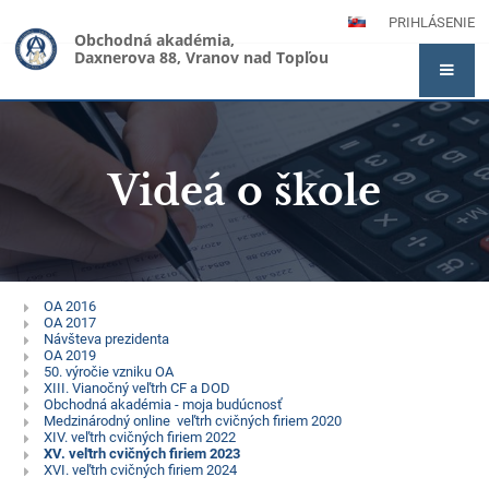
PRIHLÁSENIE
Obchodná akadémia,
Daxnerova 88, Vranov nad Topľou
Videá o škole
Videá
OA 2016
OA 2017
o
Návšteva prezidenta
OA 2019
škole
50. výročie vzniku OA
XIII. Vianočný veľtrh CF a DOD
Obchodná akadémia - moja budúcnosť
Medzinárodný online veľtrh cvičných firiem 2020
XIV. veľtrh cvičných firiem 2022
XV. veľtrh cvičných firiem 2023
XVI. veľtrh cvičných firiem 2024