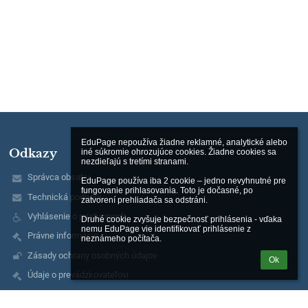
EduPage nepoužíva žiadne reklamné, analytické alebo 
Odkazy
iné súkromie ohrozujúce cookies. Žiadne cookies sa 
nezdieľajú s tretími stranami.

Správca obsahu
EduPage používa iba 2 cookie – jedno nevyhnutné pre 
fungovanie prihlasovania. Toto je dočasné, po 
Technická podpora
zatvorení prehliadača sa odstráni.

Vyhlásenie o prístupnosti
Druhé cookie zvyšuje bezpečnosť prihlásenia - vďaka 
nemu EduPage vie identifikovať prihlásenie z 
Právne informácie
neznámeho počítača.
Zásady ochrany osobných údajov
Ok
Údaje o prevádzkovateľovi
Mapa stránok