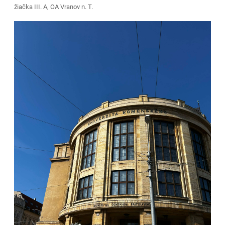
žiačka III. A, OA Vranov n. T.