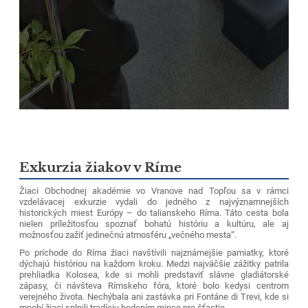
Exkurzia žiakov v Ríme
Žiaci Obchodnej akadémie vo Vranove nad Topľou sa v rámci
vzdelávacej exkurzie vydali do jedného z najvýznamnejších
historických miest Európy – do talianskeho Ríma. Táto cesta bola
nielen príležitosťou spoznať bohatú históriu a kultúru, ale aj
možnosťou zažiť jedinečnú atmosféru „večného mesta“.
Po príchode do Ríma žiaci navštívili najznámejšie pamiatky, ktoré
dýchajú históriou na každom kroku. Medzi najväčšie zážitky patrila
prehliadka Kolosea, kde si mohli predstaviť slávne gladiátorské
zápasy, či návšteva Rímskeho fóra, ktoré bolo kedysi centrom
verejného života. Nechýbala ani zastávka pri Fontáne di Trevi, kde si
mnohí žiaci splnili tradíciu hodením mince pre šťastie.