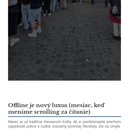
Offline je nový luxus (mesiac, keď
meníme scrolling za čítanie)
Marec je už tradične mesiacom knihy. Ak si predstavujete prachom
zapadnuté police a nudné zoznamy povinnej literatúry, ste na omyle.