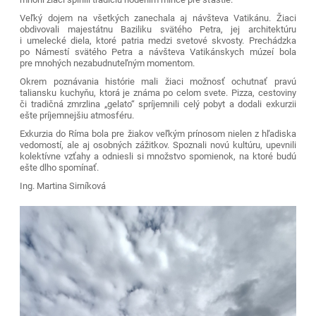
Veľký dojem na všetkých zanechala aj návšteva Vatikánu. Žiaci
obdivovali majestátnu Baziliku svätého Petra, jej architektúru
i umelecké diela, ktoré patria medzi svetové skvosty. Prechádzka
po Námestí svätého Petra a návšteva Vatikánskych múzeí bola
pre mnohých nezabudnuteľným momentom.
Okrem poznávania histórie mali žiaci možnosť ochutnať pravú
taliansku kuchyňu, ktorá je známa po celom svete. Pizza, cestoviny
či tradičná zmrzlina „gelato“ spríjemnili celý pobyt a dodali exkurzii
ešte príjemnejšiu atmosféru.
Exkurzia do Ríma bola pre žiakov veľkým prínosom nielen z hľadiska
vedomostí, ale aj osobných zážitkov. Spoznali novú kultúru, upevnili
kolektívne vzťahy a odniesli si množstvo spomienok, na ktoré budú
ešte dlho spomínať.
Ing. Martina Sirníková