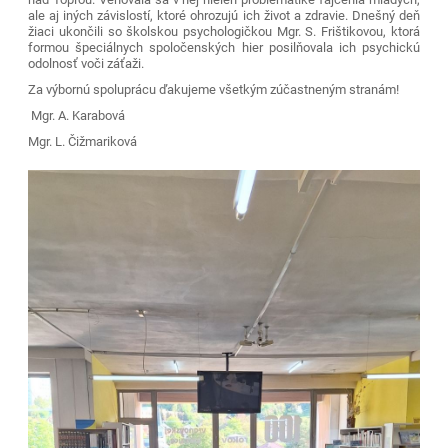
ale aj iných závislostí, ktoré ohrozujú ich život a zdravie. Dnešný deň
žiaci ukončili so školskou psychologičkou Mgr. S. Frištikovou, ktorá
formou špeciálnych spoločenských hier posilňovala ich psychickú
odolnosť voči záťaži.
Za výbornú spoluprácu ďakujeme všetkým zúčastneným stranám!
Mgr. A. Karabová
Mgr. L. Čižmariková