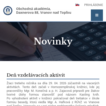
PRIHLÁSENIE
Obchodná akadémia,
Daxnerova 88, Vranov nad Topľou
Novinky
Novinky
Deň vzdelávacích aktivít
Žiaci tretieho ročníka sa dňa 29. 04. 2026 zúčastnili na viacerých
aktivitách. Tento deň začali v Hornozemplínskej knižnici, kde jej
pracovníčky Mgr. M. Konečná a p. H. Zajacová pripravili pre žiakov
tvorivé úlohy formou stanovíšť pod názvom Kasting kníh.
Po vyhodnotení aktivít v knižnici pokračoval deň tretiakov v škole
formou besedy, ktorú viedla Mgr. A. Haľková z RÚVZ vo Vranove
nad Topľou. Venovala sa v nej nielen problematike fajčenia mladých,