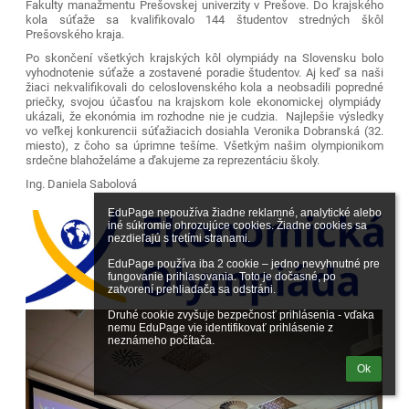
Fakulty manažmentu Prešovskej univerzity v Prešove. Do krajského
kola súťaže sa kvalifikovalo 144 študentov stredných škôl
Prešovského kraja.
Po skončení všetkých krajských kôl olympiády na Slovensku bolo
vyhodnotenie súťaže a zostavené poradie študentov. Aj keď sa naši
žiaci nekvalifikovali do celoslovenského kola a neobsadili popredné
priečky, svojou účasťou na krajskom kole ekonomickej olympiády
ukázali, že ekonómia im rozhodne nie je cudzia. Najlepšie výsledky
vo veľkej konkurencii súťažiacich dosiahla Veronika Dobranská (32.
miesto), z čoho sa úprimne tešíme. Všetkým našim olympionikom
srdečne blahoželáme a ďakujeme za reprezentáciu školy.
Ing. Daniela Sabolová
EduPage nepoužíva žiadne reklamné, analytické alebo 
iné súkromie ohrozujúce cookies. Žiadne cookies sa 
nezdieľajú s tretími stranami.

EduPage používa iba 2 cookie – jedno nevyhnutné pre 
fungovanie prihlasovania. Toto je dočasné, po 
zatvorení prehliadača sa odstráni.

Druhé cookie zvyšuje bezpečnosť prihlásenia - vďaka 
nemu EduPage vie identifikovať prihlásenie z 
neznámeho počítača.
Ok