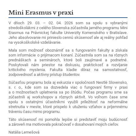
Mini Erasmus v praxi
V dňoch 29. 03. – 02. 04. 2026 som sa spolu s vybranými
stredoškolákmi z celého Slovenska zúčastnila jarného programu Mini
Erasmus na Právnickej fakulte Univerzity Komenského v Bratislave.
Jeho absolvovanie mi prinieslo cennú skúsenosť ale aj reálny pohľad
na vysokoškolské vzdelávanie.
Mala som možnosť oboznámiť sa s fungovaním fakulty a získala
som informácie o prijímacom konaní. Zúčastnila som sa na rôznych
prednáškach a seminároch, ktoré boli zaujímavé a podnetné.
Poskytovali nám priestor na diskusiu, praktickosť a rozvíjanie
kritického myslenia. Fakulta kladie dôraz na samostatnosť,
zodpovednosť a aktívny prístup študentov.
Súčasťou programu bola aj exkurzia v spoločnosti Nestlé Slovensko,
s. r. o., kde som sa dozvedela viac o fungovaní firmy v praxi
a o možnostiach uplatnenia sa po štúdiu. Počas programu sme sa
zúčastnili aj workshopov a rôznych aktivít. Vo voľnom čase sme
spolu s ostatnými účastníkmi využili príležitosť na neformálne
stretnutia v meste, ktoré prispelo k utuženiu vzťahov a príjemnému
tráveniu času mimo programu.
Táto skúsenosť mi pomohla lepšie si predstaviť moju budúcnosť
a zároveň ma motivovala pokračovať v dosahovaní mojich cieľov.
Natália Lemešová