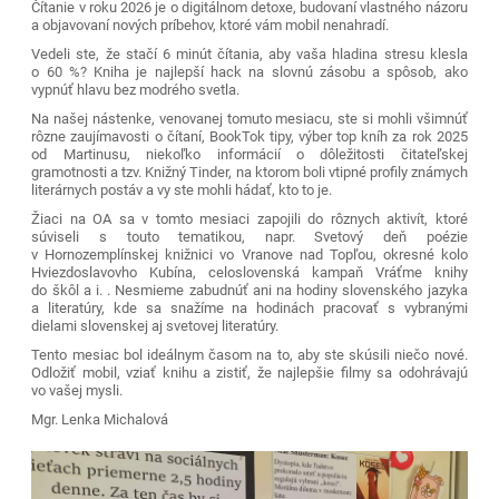
Čítanie v roku 2026 je o digitálnom detoxe, budovaní vlastného názoru
a objavovaní nových príbehov, ktoré vám mobil nenahradí.
Vedeli ste, že stačí 6 minút čítania, aby vaša hladina stresu klesla
o 60 %? Kniha je najlepší hack na slovnú zásobu a spôsob, ako
vypnúť hlavu bez modrého svetla.
Na našej nástenke, venovanej tomuto mesiacu, ste si mohli všimnúť
rôzne zaujímavosti o čítaní, BookTok tipy, výber top kníh za rok 2025
od Martinusu, niekoľko informácií o dôležitosti čitateľskej
gramotnosti a tzv. Knižný Tinder, na ktorom boli vtipné profily známych
literárnych postáv a vy ste mohli hádať, kto to je.
Žiaci na OA sa v tomto mesiaci zapojili do rôznych aktivít, ktoré
súviseli s touto tematikou, napr. Svetový deň poézie
v Hornozemplínskej knižnici vo Vranove nad Topľou, okresné kolo
Hviezdoslavovho Kubína, celoslovenská kampaň Vráťme knihy
do škôl a i. . Nesmieme zabudnúť ani na hodiny slovenského jazyka
a literatúry, kde sa snažíme na hodinách pracovať s vybranými
dielami slovenskej aj svetovej literatúry.
Tento mesiac bol ideálnym časom na to, aby ste skúsili niečo nové.
Odložiť mobil, vziať knihu a zistiť, že najlepšie filmy sa odohrávajú
vo vašej mysli.
Mgr. Lenka Michalová